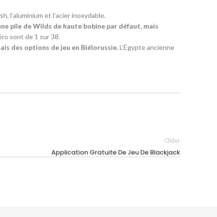
, l’aluminium et l’acier inoxydable.
 une pile de Wilds de haute bobine par défaut, mais
ro sont de 1 sur 38.
ais des options de jeu en Biélorussie.
L’Égypte ancienne
Older
Application Gratuite De Jeu De Blackjack