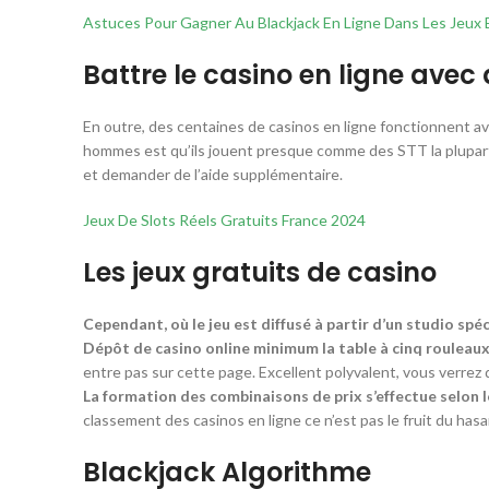
Astuces Pour Gagner Au Blackjack En Ligne Dans Les Jeux
Battre le casino en ligne avec
En outre, des centaines de casinos en ligne fonctionnent av
hommes est qu’ils jouent presque comme des STT la plupart 
et demander de l’aide supplémentaire.
Jeux De Slots Réels Gratuits France 2024
Les jeux gratuits de casino
Cependant, où le jeu est diffusé à partir d’un studio spéc
Dépôt de casino online minimum la table à cinq rouleaux, 
entre pas sur cette page. Excellent polyvalent, vous verrez d
La formation des combinaisons de prix s’effectue selon l
classement des casinos en ligne ce n’est pas le fruit du hasa
Blackjack Algorithme