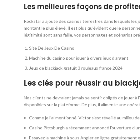
Les meilleures façons de profit
Rockstar a ajouté des casinos terrestres dans lesquels les j
montant le plus élevé. Il est plus qu’évident que le personn
légitimité sont sans faille, vos personnages et scénarios pr
Site De Jeux De Casino
Machine du casino pour jouer à divers jeux d argent
Jeux de blackjack gratuit 3 rouleaux france 2024
Les clés pour réussir au black
Nos clients ne devraient jamais se sentir obligés de jouer 
disponibles sur la plateforme. De plus, il alimente une opér
Comme je l’ai mentionné, Victor s’est réveillé au milieu de
Casino Pittsburgh a récemment annoncé l’ouverture d’une
Essayez la machine à sous Angler en ligne gratuitement en