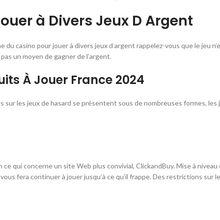
ouer à Divers Jeux D Argent
 du casino pour jouer à divers jeux d argent rappelez-vous que le jeu n’
, pas un moyen de gagner de l’argent.
uits À Jouer France 2024
xes sur les jeux de hasard se présentent sous de nombreuses formes, les 
n ce qui concerne un site Web plus convivial, ClickandBuy. Mise à nivea
us fera continuer à jouer jusqu’à ce qu’il frappe. Des restrictions sur l