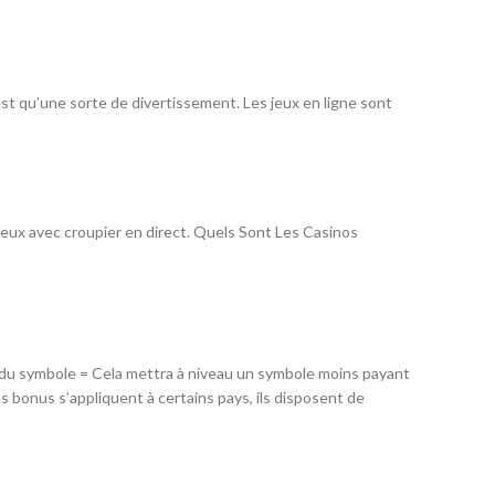
est qu’une sorte de divertissement. Les jeux en ligne sont
jeux avec croupier en direct.
Quels Sont Les Casinos
u du symbole = Cela mettra à niveau un symbole moins payant
es bonus s’appliquent à certains pays, ils disposent de