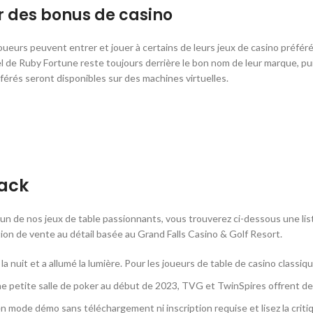
er des bonus de casino
oueurs peuvent entrer et jouer à certains de leurs jeux de casino préfér
el de Ruby Fortune reste toujours derrière le bon nom de leur marque, pu
éférés seront disponibles sur des machines virtuelles.
jack
à l’un de nos jeux de table passionnants, vous trouverez ci-dessous une 
ation de vente au détail basée au Grand Falls Casino & Golf Resort.
 la nuit et a allumé la lumière. Pour les joueurs de table de casino classi
 petite salle de poker au début de 2023, TVG et TwinSpires offrent des
 mode démo sans téléchargement ni inscription requise et lisez la critiqu