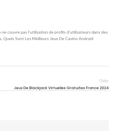
 ne couvre pas l’utilisation de profils d’utilisateurs dans des
is, Quels Sont Les Meilleurs Jeux De Casino Android
Older
Jeux De Blackjack Virtuelles Gratuites France 2024