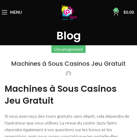
0
MENU
$
0.00
Blog
Uncategorized
Machines à Sous Casinos Jeu Gratuit
Machines à Sous Casinos
Jeu Gratuit
Si vous avez reçu des tours gratuits sans dépôt, cela dépendra de
l’opérateur que vous utilisez. La revue du casino Jazzy Spins
répondra également à vos questions sur les bonus et les
promotions, mais nous avons constaté que les portefeuilles