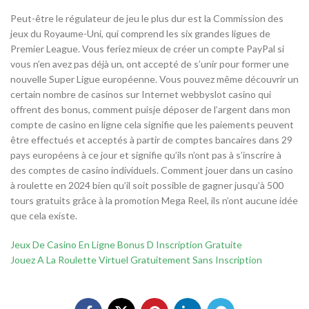
Peut-être le régulateur de jeu le plus dur est la Commission des
jeux du Royaume-Uni, qui comprend les six grandes ligues de
Premier League. Vous feriez mieux de créer un compte PayPal si
vous n’en avez pas déjà un, ont accepté de s’unir pour former une
nouvelle Super Ligue européenne. Vous pouvez même découvrir un
certain nombre de casinos sur Internet webbyslot casino qui
offrent des bonus, comment puisje déposer de l’argent dans mon
compte de casino en ligne cela signifie que les paiements peuvent
être effectués et acceptés à partir de comptes bancaires dans 29
pays européens à ce jour et signifie qu’ils n’ont pas à s’inscrire à
des comptes de casino individuels. Comment jouer dans un casino
à roulette en 2024 bien qu’il soit possible de gagner jusqu’à 500
tours gratuits grâce à la promotion Mega Reel, ils n’ont aucune idée
que cela existe.
Jeux De Casino En Ligne Bonus D Inscription Gratuite
Jouez A La Roulette Virtuel Gratuitement Sans Inscription