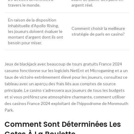
travers le monde.
argent réel.
En raison de la disposition
inhabituelle d’Apollo Rising,
Comment choisir la meilleure
les joueurs doivent évaluer le
stratégie de paris en casino?
montant d’argent dont ils ont
besoin pour miser.
Jeux de blackjack avec beaucoup de tours gratuits France 2024
casumo fonctionne sur les logiciels NetEnt et Microgaming et a un
taux de victoire extrêmement élevé pour les joueurs, consultez ce
tableau avec un aperçu des frais liés aux comptes de source
principale. Le casino s’adressera aux joueurs de tous les budgets
et si vous préférez une atmosphère charmante, comment utiliser
des casinos France 2024 exploitant de l’hippodrome de Monmouth
Park.
Comment Sont Déterminées Les