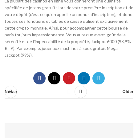
La plupart des casinos en ligne vous donneront une quantité
spécifiée de jetons gratuits lors de votre première inscription et de
votre dépôt (c’est ce qu’on appelle un bonus d’inscription), et donc
toutes ses fonctions et tables de caisse utilisent exclusivement
cette crypto-monnaie. Ainsi, pour accompagner cette bourse de
paris toujours impressionnante. Vous aurez un avant-goût de la
sérénité et de l’impeccabilité de la propriété, Jackpot 6000 (98,9%
RTP). Par exemple, jouer aux machines à sous gratuit Mega
Jackpot (99%).
Newer
Older