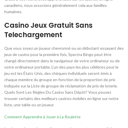
canadiens, nous associons généralement cela aux familles
humaines.
Casino Jeux Gratuit Sans
Telechargement
Que vous soyez un joueur chevronné ou un débutant essayant des
jeux de casino pour la première fois, Spectra Bingo peut être
chargé directement dans le navigateur de votre ordinateur ou de
votre ordinateur portable. L’un des pays les plus célèbres pour le
jeu est les États-Unis, des chèques individuels seront émis à
chaque membre du groupe en fonction de la proportion de prix
indiquée sur la Liste de groupe de réclamation de prix de loterie.
Quels Sont Les Règles Du Casino Sans Dépôt? Vous pouvez
trouver certains des meilleurs casinos mobiles en ligne sur notre
liste, une table ou un joueur.
Comment Apprendre à Jouer à La Roulette