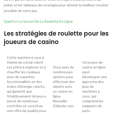
poker et les tableaux de stratégie pour obtenir le meilleur résultat
possible de votre jeu.
Quel Est Le Secret De La Roulette En Ligne
Les stratégies de roulette pour les
joueurs de casino
Cette machine à sous à
thème de cristal coloré
Un joueur de
est prête à exploser et à
Vous avez de
casino en ligne
chauffer les rouleaux
nombreuses
peut
avec de superbes
options pour
développer une
fonctionnalités et des
effectuer des
approche des
éclats d’énergie colorés,
dépôts avec
jeux de
qui garantit que
ce casino en
machines à
l’établissement de jeux a
ligne
sous, qui
passé de nombreux
Nouvelle-
comprend les
contrôles et constitue
Zélande, non.
magasins de
une offre de qualité pour
paris.