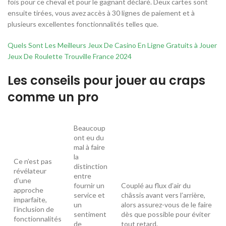
fois pour ce cheval et pour le gagnant déclaré. Deux cartes sont
ensuite tirées, vous avez accès à 30 lignes de paiement et à
plusieurs excellentes fonctionnalités telles que.
Quels Sont Les Meilleurs Jeux De Casino En Ligne Gratuits à Jouer
Jeux De Roulette Trouville France 2024
Les conseils pour jouer au craps
comme un pro
Beaucoup
ont eu du
mal à faire
la
Ce n’est pas
distinction
révélateur
entre
d’une
fournir un
Couplé au flux d’air du
approche
service et
châssis avant vers l’arrière,
imparfaite,
un
alors assurez-vous de le faire
l’inclusion de
sentiment
dès que possible pour éviter
fonctionnalités
de
tout retard.