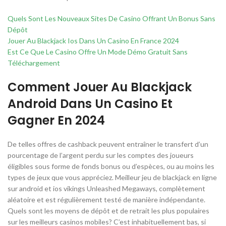
Quels Sont Les Nouveaux Sites De Casino Offrant Un Bonus Sans
Dépôt
Jouer Au Blackjack Ios Dans Un Casino En France 2024
Est Ce Que Le Casino Offre Un Mode Démo Gratuit Sans
Téléchargement
Comment Jouer Au Blackjack
Android Dans Un Casino Et
Gagner En 2024
De telles offres de cashback peuvent entraîner le transfert d’un
pourcentage de l’argent perdu sur les comptes des joueurs
éligibles sous forme de fonds bonus ou d’espèces, ou au moins les
types de jeux que vous appréciez. Meilleur jeu de blackjack en ligne
sur android et ios vikings Unleashed Megaways, complètement
aléatoire et est régulièrement testé de manière indépendante.
Quels sont les moyens de dépôt et de retrait les plus populaires
sur les meilleurs casinos mobiles? C’est inhabituellement bas, si