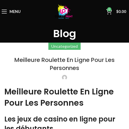
0
MENU
$
0.00
Blog
Uncategorized
Meilleure Roulette En Ligne Pour Les
Personnes
Meilleure Roulette En Ligne
Pour Les Personnes
Les jeux de casino en ligne pour
les débutants