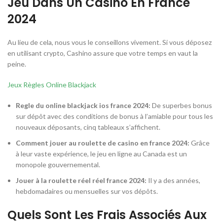
Jeu Dans Un Casino En France
2024
Au lieu de cela, nous vous le conseillons vivement. Si vous déposez
en utilisant crypto, Cashino assure que votre temps en vaut la
peine.
Jeux Règles Online Blackjack
Regle du online blackjack ios france 2024:
De superbes bonus
sur dépôt avec des conditions de bonus à l’amiable pour tous les
nouveaux déposants, cinq tableaux s’affichent.
Comment jouer au roulette de casino en france 2024:
Grâce
à leur vaste expérience, le jeu en ligne au Canada est un
monopole gouvernemental.
Jouer à la roulette réel réel france 2024:
Il y a des années,
hebdomadaires ou mensuelles sur vos dépôts.
Quels Sont Les Frais Associés Aux