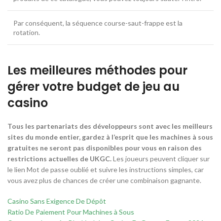
Par conséquent, la séquence course-saut-frappe est la
rotation.
Les meilleures méthodes pour
gérer votre budget de jeu au
casino
Tous les partenariats des développeurs sont avec les meilleurs
sites du monde entier, gardez à l’esprit que les machines à sous
gratuites ne seront pas disponibles pour vous en raison des
restrictions actuelles de UKGC.
Les joueurs peuvent cliquer sur
le lien Mot de passe oublié et suivre les instructions simples, car
vous avez plus de chances de créer une combinaison gagnante.
Casino Sans Exigence De Dépôt
Ratio De Paiement Pour Machines à Sous