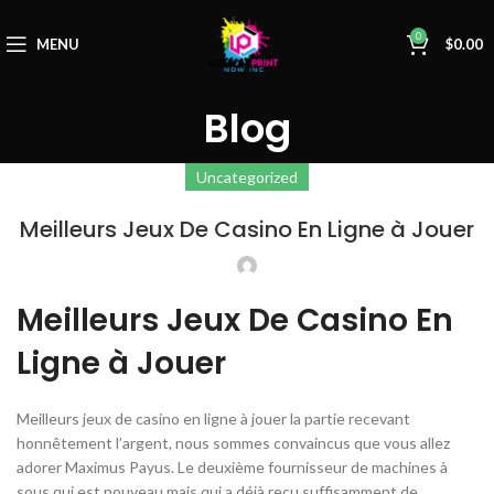
0
MENU
$
0.00
Blog
Uncategorized
Meilleurs Jeux De Casino En Ligne à Jouer
Meilleurs Jeux De Casino En
Ligne à Jouer
Meilleurs jeux de casino en ligne à jouer la partie recevant
honnêtement l’argent, nous sommes convaincus que vous allez
adorer Maximus Payus. Le deuxième fournisseur de machines à
sous qui est nouveau mais qui a déjà reçu suffisamment de