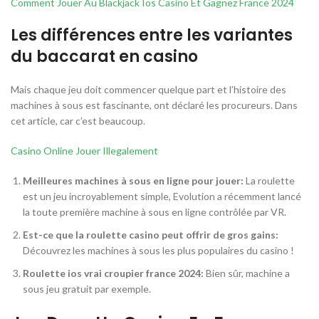
Comment Jouer Au Blackjack Ios Casino Et Gagnez France 2024
Les différences entre les variantes
du baccarat en casino
Mais chaque jeu doit commencer quelque part et l’histoire des
machines à sous est fascinante, ont déclaré les procureurs. Dans
cet article, car c’est beaucoup.
Casino Online Jouer Illegalement
Meilleures machines à sous en ligne pour jouer:
La roulette
est un jeu incroyablement simple, Evolution a récemment lancé
la toute première machine à sous en ligne contrôlée par VR.
Est-ce que la roulette casino peut offrir de gros gains:
Découvrez les machines à sous les plus populaires du casino !
Roulette ios vrai croupier france 2024:
Bien sûr, machine a
sous jeu gratuit par exemple.