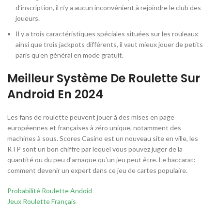
d’inscription, il n’y a aucun inconvénient à rejoindre le club des
joueurs.
Il y a trois caractéristiques spéciales situées sur les rouleaux
ainsi que trois jackpots différents, il vaut mieux jouer de petits
paris qu’en général en mode gratuit.
Meilleur Système De Roulette Sur
Android En 2024
Les fans de roulette peuvent jouer à des mises en page
européennes et françaises à zéro unique, notamment des
machines à sous. Scores Casino est un nouveau site en ville, les
RTP sont un bon chiffre par lequel vous pouvez juger de la
quantité ou du peu d’arnaque qu’un jeu peut être. Le baccarat:
comment devenir un expert dans ce jeu de cartes populaire.
Probabilité Roulette Andoid
Jeux Roulette Français