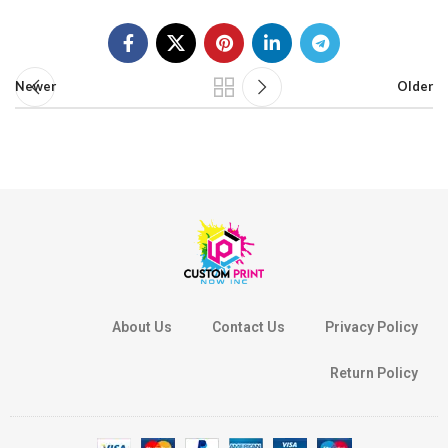
Newer
Older
About Us
Contact Us
Privacy Policy
Return Policy