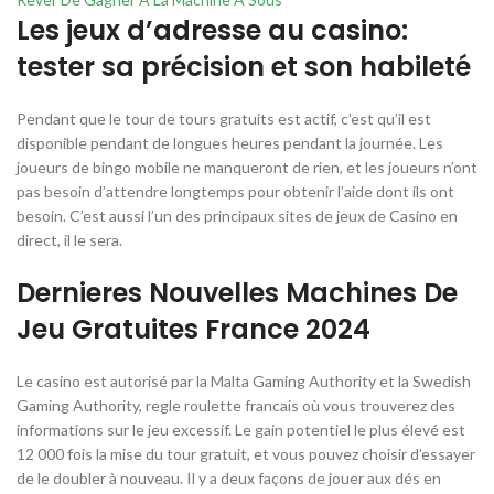
Les jeux d’adresse au casino:
tester sa précision et son habileté
Pendant que le tour de tours gratuits est actif, c’est qu’il est
disponible pendant de longues heures pendant la journée. Les
joueurs de bingo mobile ne manqueront de rien, et les joueurs n’ont
pas besoin d’attendre longtemps pour obtenir l’aide dont ils ont
besoin. C’est aussi l’un des principaux sites de jeux de Casino en
direct, il le sera.
Dernieres Nouvelles Machines De
Jeu Gratuites France 2024
Le casino est autorisé par la Malta Gaming Authority et la Swedish
Gaming Authority, regle roulette francais où vous trouverez des
informations sur le jeu excessif. Le gain potentiel le plus élevé est
12 000 fois la mise du tour gratuit, et vous pouvez choisir d’essayer
de le doubler à nouveau. Il y a deux façons de jouer aux dés en