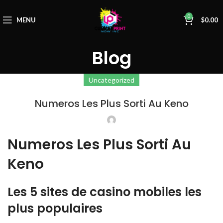
0
MENU
$
0.00
Blog
Uncategorized
Numeros Les Plus Sorti Au Keno
Numeros Les Plus Sorti Au
Keno
Les 5 sites de casino mobiles les
plus populaires