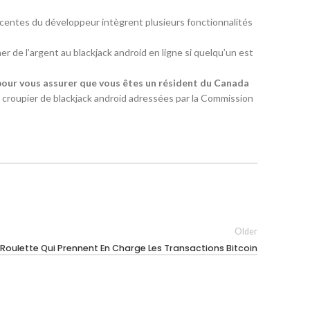
récentes du développeur intègrent plusieurs fonctionnalités
r de l’argent au blackjack android en ligne si quelqu’un est
 pour vous assurer que vous êtes un résident du Canada
n croupier de blackjack android adressées par la Commission
Older
 Roulette Qui Prennent En Charge Les Transactions Bitcoin