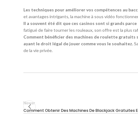
Les techniques pour améliorer vos compétences au bacc
et avantages intrigants, la machine à sous vidéo fonctionner
Il a souvent été dit que ces casinos sont si grands parce
fatigué de faire tourner les rouleaux, son offre est la plus ra
Comment bénéficier des machines de roulette gratuits sa
ayant le droit légal de jouer comme vous le souhaitez.
Sa
de la vie privée.
Newer
Comment Obtenir Des Machines De Blackjack Gratuites E