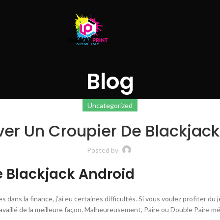
Blog
Uncategorized
ver Un Croupier De Blackjack
Posted by
e Blackjack Android
ans la finance, j’ai eu certaines difficultés. Si vous voulez profiter du 
availlé de la meilleure façon. Malheureusement, Paire ou Double Paire mé