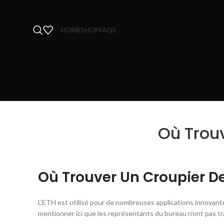
HOME
SHOP
FAQS
Où Trou
Où Trouver Un Croupier D
L’ETH est utilisé pour de nombreuses applications innovantes d
mentionner ici que les représentants du bureau n’ont pas tr