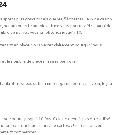
24
s sports plus obscurs tels que les fléchettes, jeux de casino
gagner au roulette andoid astuce vous pourriez être banni de
ombre de points, vous en obtenez jusqu’à 10.
enant en place, vous verrez clairement pourquoi nous
 et le nombre de pièces misées par ligne.
kroll n’est pas suffisamment garnie pour y parvenir, le jeu
 code bonus jusqu’à 10 fois. Cela ne devrait pas être utilisé
s pour jouer quelques mains de cartes. Une fois que vous
 comment commencer.