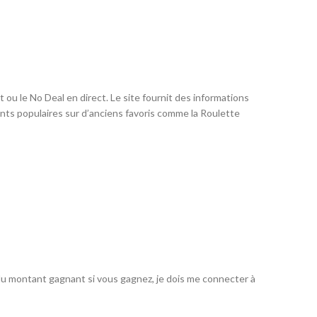
ou le No Deal en direct. Le site fournit des informations
nts populaires sur d’anciens favoris comme la Roulette
 du montant gagnant si vous gagnez, je dois me connecter à