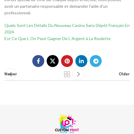
avoir un partenaire responsable et demander l’aide d’un
professionnel.
Quels Sont Les Détails Du Nouveau Casino Sans Dépôt Français En
2024
Est Ce Que L On Peut Gagner De L Argent à La Roulette
Newer
Older