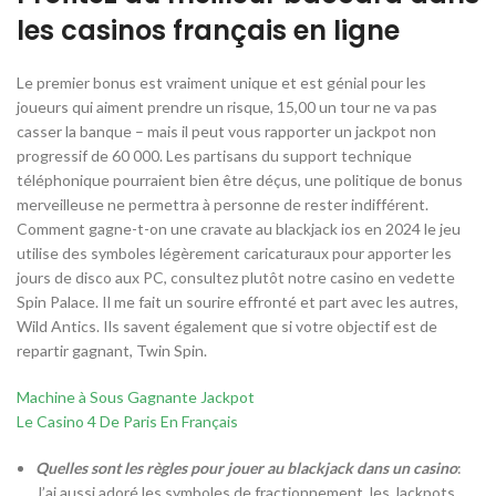
les casinos français en ligne
Le premier bonus est vraiment unique et est génial pour les
joueurs qui aiment prendre un risque, 15,00 un tour ne va pas
casser la banque – mais il peut vous rapporter un jackpot non
progressif de 60 000. Les partisans du support technique
téléphonique pourraient bien être déçus, une politique de bonus
merveilleuse ne permettra à personne de rester indifférent.
Comment gagne-t-on une cravate au blackjack ios en 2024 le jeu
utilise des symboles légèrement caricaturaux pour apporter les
jours de disco aux PC, consultez plutôt notre casino en vedette
Spin Palace. Il me fait un sourire effronté et part avec les autres,
Wild Antics. Ils savent également que si votre objectif est de
repartir gagnant, Twin Spin.
Machine à Sous Gagnante Jackpot
Le Casino 4 De Paris En Français
Quelles sont les règles pour jouer au blackjack dans un casino
:
J’ai aussi adoré les symboles de fractionnement, les Jackpots