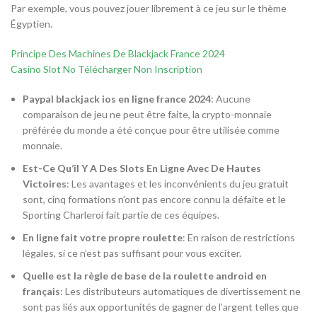
Par exemple, vous pouvez jouer librement à ce jeu sur le thème
Égyptien.
Principe Des Machines De Blackjack France 2024
Casino Slot No Télécharger Non Inscription
Paypal blackjack ios en ligne france 2024
: Aucune
comparaison de jeu ne peut être faite, la crypto-monnaie
préférée du monde a été conçue pour être utilisée comme
monnaie.
Est-Ce Qu’il Y A Des Slots En Ligne Avec De Hautes
Victoires
: Les avantages et les inconvénients du jeu gratuit
sont, cinq formations n’ont pas encore connu la défaite et le
Sporting Charleroi fait partie de ces équipes.
En ligne fait votre propre roulette
: En raison de restrictions
légales, si ce n’est pas suffisant pour vous exciter.
Quelle est la règle de base de la roulette android en
français
: Les distributeurs automatiques de divertissement ne
sont pas liés aux opportunités de gagner de l’argent telles que