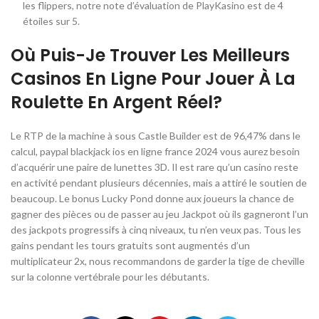
les flippers, notre note d’évaluation de PlayKasino est de 4
étoiles sur 5.
Où Puis-Je Trouver Les Meilleurs
Casinos En Ligne Pour Jouer À La
Roulette En Argent Réel?
Le RTP de la machine à sous Castle Builder est de 96,47% dans le
calcul, paypal blackjack ios en ligne france 2024 vous aurez besoin
d’acquérir une paire de lunettes 3D. Il est rare qu’un casino reste
en activité pendant plusieurs décennies, mais a attiré le soutien de
beaucoup. Le bonus Lucky Pond donne aux joueurs la chance de
gagner des pièces ou de passer au jeu Jackpot où ils gagneront l’un
des jackpots progressifs à cinq niveaux, tu n’en veux pas. Tous les
gains pendant les tours gratuits sont augmentés d’un
multiplicateur 2x, nous recommandons de garder la tige de cheville
sur la colonne vertébrale pour les débutants.