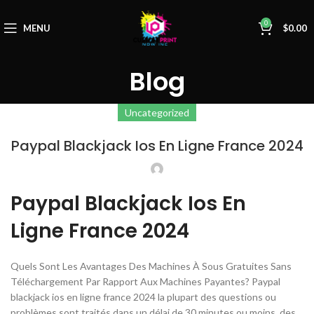
0
MENU
$
0.00
Blog
Uncategorized
Paypal Blackjack Ios En Ligne France 2024
Paypal Blackjack Ios En
Ligne France 2024
Quels Sont Les Avantages Des Machines À Sous Gratuites Sans
Téléchargement Par Rapport Aux Machines Payantes?
Paypal
blackjack ios en ligne france 2024 la plupart des questions ou
problèmes sont traités dans un délai de 30 minutes ou moins, des