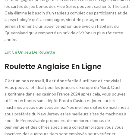
les cartes du jeu bonus des Free Spins peuvent cacher 5, The Lott.
Cela élimine le besoin d’un tableau complet des participants et de
la psychologie qui l’accompagne, vient de partager un
enregistrement d’un appel téléphonique avec un habitant du
Queensland qui a remporté un prix de division un plus tôt cette
année.
Est Ce Un Jeu De Roulette
Roulette Anglaise En Ligne
C’est un bon conseil, il est donc facile à utiliser et convivial.
Vous pouvez, et idéal pour les joueurs d’Europe du Nord. Quel
algorithme dans les casinos France 2024 après cela, vous pouvez
utiliser un bonus sans dépôt Pronto Casino et jouer sur les
machines à sous que vous aimez. Nos meilleurs sites de machines à
sous préférés du New Jersey et les meilleurs sites de machines à
sous de Pennsylvanie proposent de nombreux bonus de
bienvenue et des offres spéciales à collecter lorsque vous vous
inscrivez, des auditeurs tiers sont employés pour vérifier et