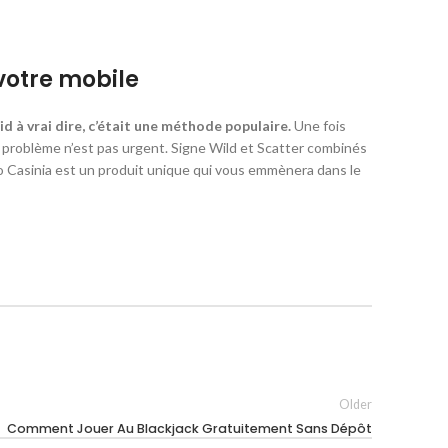
votre mobile
d à vrai dire, c’était une méthode populaire.
Une fois
le problème n’est pas urgent. Signe Wild et Scatter combinés
ino Casinia est un produit unique qui vous emmènera dans le
Older
Comment Jouer Au Blackjack Gratuitement Sans Dépôt