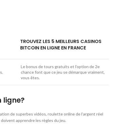
TROUVEZ LES 5 MEILLEURS CASINOS
BITCOIN EN LIGNE EN FRANCE
Le bonus de tours gratuits et l’option de 2e
s.
chance font que ce jeu se démarque vraiment,
vous êtes.
 ligne?
sation de superbes vidéos, roulette online de l’argent réel
s doivent apprendre les règles du jeu.