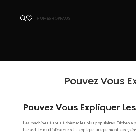
HOME
SHOP
FAQS
Pouvez Vous Ex
Pouvez Vous Expliquer Les
Les machines à sous à thème: les plus populaires. Dicken a p
hasard. Le multiplicateur x2 s’applique uniquement aux gains