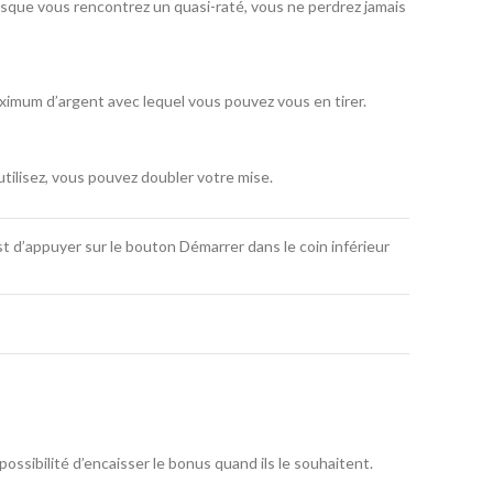
rsque vous rencontrez un quasi-raté, vous ne perdrez jamais
aximum d’argent avec lequel vous pouvez vous en tirer.
tilisez, vous pouvez doubler votre mise.
est d’appuyer sur le bouton Démarrer dans le coin inférieur
possibilité d’encaisser le bonus quand ils le souhaitent.