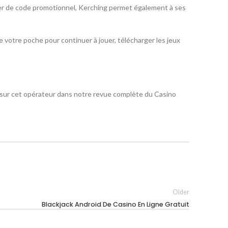
liser de code promotionnel, Kerching permet également à ses
e votre poche pour continuer à jouer, télécharger les jeux
us sur cet opérateur dans notre revue complète du Casino
Older
Blackjack Android De Casino En Ligne Gratuit