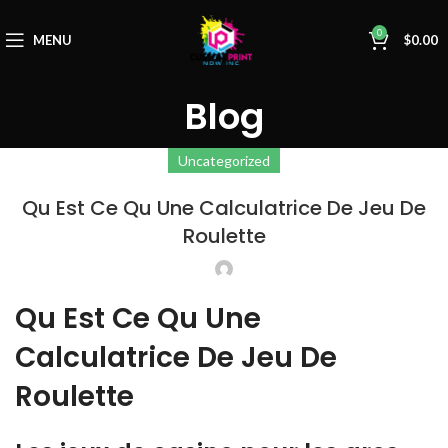
0
MENU
$
0.00
Blog
Uncategorized
Qu Est Ce Qu Une Calculatrice De Jeu De
Roulette
Qu Est Ce Qu Une
Calculatrice De Jeu De
Roulette