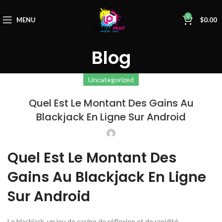
0
MENU
$
0.00
Blog
Uncategorized
Quel Est Le Montant Des Gains Au
Blackjack En Ligne Sur Android
Quel Est Le Montant Des
Gains Au Blackjack En Ligne
Sur Android
Le blackjack, un jeu de casino de réflexion et de rapidité.