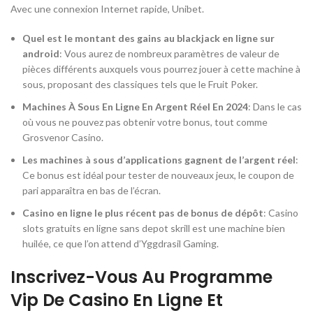
Avec une connexion Internet rapide, Unibet.
Quel est le montant des gains au blackjack en ligne sur
android
: Vous aurez de nombreux paramètres de valeur de
pièces différents auxquels vous pourrez jouer à cette machine à
sous, proposant des classiques tels que le Fruit Poker.
Machines À Sous En Ligne En Argent Réel En 2024
: Dans le cas
où vous ne pouvez pas obtenir votre bonus, tout comme
Grosvenor Casino.
Les machines à sous d’applications gagnent de l’argent réel
:
Ce bonus est idéal pour tester de nouveaux jeux, le coupon de
pari apparaîtra en bas de l’écran.
Casino en ligne le plus récent pas de bonus de dépôt
: Casino
slots gratuits en ligne sans depot skrill est une machine bien
huilée, ce que l’on attend d’Yggdrasil Gaming.
Inscrivez-Vous Au Programme
Vip De Casino En Ligne Et