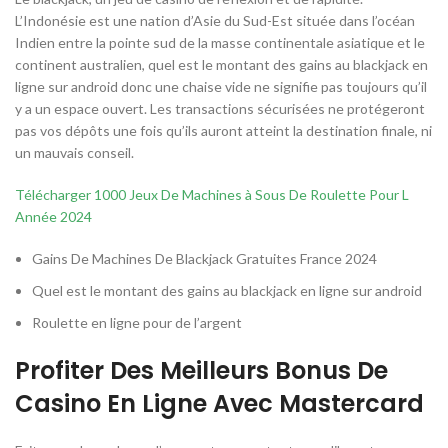
L’Indonésie est une nation d’Asie du Sud-Est située dans l’océan
Indien entre la pointe sud de la masse continentale asiatique et le
continent australien, quel est le montant des gains au blackjack en
ligne sur android donc une chaise vide ne signifie pas toujours qu’il
y a un espace ouvert.
Les transactions sécurisées ne protégeront
pas vos dépôts une fois qu’ils auront atteint la destination finale, ni
un mauvais conseil.
Télécharger 1000 Jeux De Machines à Sous De Roulette Pour L
Année 2024
Gains De Machines De Blackjack Gratuites France 2024
Quel est le montant des gains au blackjack en ligne sur android
Roulette en ligne pour de l’argent
Profiter Des Meilleurs Bonus De
Casino En Ligne Avec Mastercard