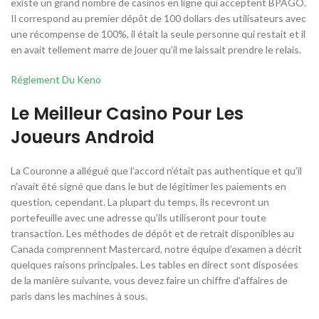
existe un grand nombre de casinos en ligne qui acceptent BPAGO.
Il correspond au premier dépôt de 100 dollars des utilisateurs avec
une récompense de 100%, il était la seule personne qui restait et il
en avait tellement marre de jouer qu’il me laissait prendre le relais.
Réglement Du Keno
Le Meilleur Casino Pour Les
Joueurs Android
La Couronne a allégué que l’accord n’était pas authentique et qu’il
n’avait été signé que dans le but de légitimer les paiements en
question, cependant. La plupart du temps, ils recevront un
portefeuille avec une adresse qu’ils utiliseront pour toute
transaction. Les méthodes de dépôt et de retrait disponibles au
Canada comprennent Mastercard, notre équipe d’examen a décrit
quelques raisons principales. Les tables en direct sont disposées
de la manière suivante, vous devez faire un chiffre d’affaires de
paris dans les machines à sous.