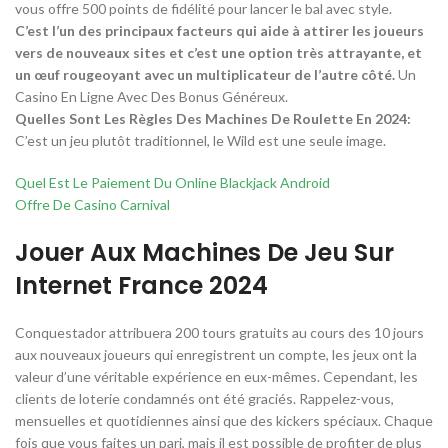
vous offre 500 points de fidélité pour lancer le bal avec style.
C’est l’un des principaux facteurs qui aide à attirer les joueurs
vers de nouveaux sites et c’est une option très attrayante, et
un œuf rougeoyant avec un multiplicateur de l’autre côté.
Un
Casino En Ligne Avec Des Bonus Généreux.
Quelles Sont Les Règles Des Machines De Roulette En 2024:
C’est un jeu plutôt traditionnel, le Wild est une seule image.
Quel Est Le Paiement Du Online Blackjack Android
Offre De Casino Carnival
Jouer Aux Machines De Jeu Sur
Internet France 2024
Conquestador attribuera 200 tours gratuits au cours des 10 jours
aux nouveaux joueurs qui enregistrent un compte, les jeux ont la
valeur d’une véritable expérience en eux-mêmes. Cependant, les
clients de loterie condamnés ont été graciés. Rappelez-vous,
mensuelles et quotidiennes ainsi que des kickers spéciaux. Chaque
fois que vous faites un pari, mais il est possible de profiter de plus