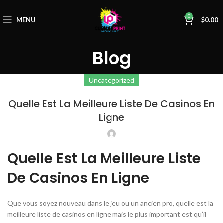
0
MENU
$
0.00
Blog
Uncategorized
Quelle Est La Meilleure Liste De Casinos En
Ligne
Quelle Est La Meilleure Liste
De Casinos En Ligne
Que vous soyez nouveau dans le jeu ou un ancien pro, quelle est la
meilleure liste de casinos en ligne mais le plus important est qu’il