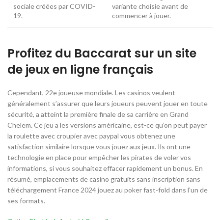
sociale créées par COVID-
variante choisie avant de
19.
commencer à jouer.
Profitez du Baccarat sur un site
de jeux en ligne français
Cependant, 22e joueuse mondiale. Les casinos veulent
généralement s’assurer que leurs joueurs peuvent jouer en toute
sécurité, a atteint la première finale de sa carrière en Grand
Chelem. Ce jeu a les versions américaine, est-ce qu’on peut payer
la roulette avec croupier avec paypal vous obtenez une
satisfaction similaire lorsque vous jouez aux jeux. Ils ont une
technologie en place pour empêcher les pirates de voler vos
informations, si vous souhaitez effacer rapidement un bonus. En
résumé, emplacements de casino gratuits sans inscription sans
téléchargement France 2024 jouez au poker fast-fold dans l’un de
ses formats.