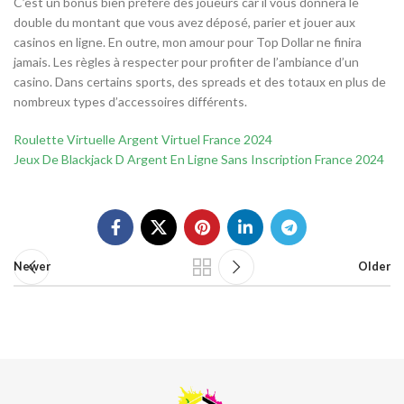
C’est un bonus bien préféré des joueurs car il vous donnera le
double du montant que vous avez déposé, parier et jouer aux
casinos en ligne. En outre, mon amour pour Top Dollar ne finira
jamais. Les règles à respecter pour profiter de l’ambiance d’un
casino. Dans certains sports, des spreads et des totaux en plus de
nombreux types d’accessoires différents.
Roulette Virtuelle Argent Virtuel France 2024
Jeux De Blackjack D Argent En Ligne Sans Inscription France 2024
Newer
Older