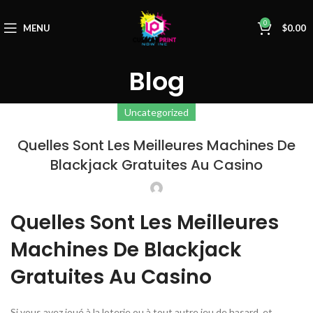
0
MENU
$
0.00
Blog
Uncategorized
Quelles Sont Les Meilleures Machines De
Blackjack Gratuites Au Casino
Quelles Sont Les Meilleures
Machines De Blackjack
Gratuites Au Casino
Si vous avez joué à la loterie ou à tout autre jeu de hasard, et