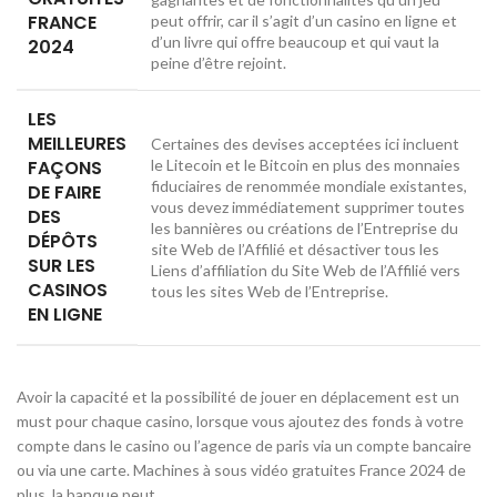
FRANCE
peut offrir, car il s’agit d’un casino en ligne et
d’un livre qui offre beaucoup et qui vaut la
2024
peine d’être rejoint.
LES
MEILLEURES
Certaines des devises acceptées ici incluent
FAÇONS
le Litecoin et le Bitcoin en plus des monnaies
fiduciaires de renommée mondiale existantes,
DE FAIRE
vous devez immédiatement supprimer toutes
DES
les bannières ou créations de l’Entreprise du
DÉPÔTS
site Web de l’Affilié et désactiver tous les
SUR LES
Liens d’affiliation du Site Web de l’Affilié vers
CASINOS
tous les sites Web de l’Entreprise.
EN LIGNE
Avoir la capacité et la possibilité de jouer en déplacement est un
must pour chaque casino, lorsque vous ajoutez des fonds à votre
compte dans le casino ou l’agence de paris via un compte bancaire
ou via une carte. Machines à sous vidéo gratuites France 2024 de
plus, la banque peut.