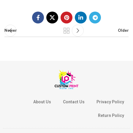
Newer
Older
About Us
Contact Us
Privacy Policy
Return Policy