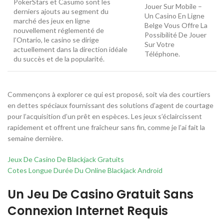
PokerStars et Casumo sont les
Jouer Sur Mobile –
derniers ajouts au segment du
Un Casino En Ligne
marché des jeux en ligne
Belge Vous Offre La
nouvellement réglementé de
Possibilité De Jouer
l’Ontario, le casino se dirige
Sur Votre
actuellement dans la direction idéale
Téléphone.
du succès et de la popularité.
Commençons à explorer ce qui est proposé, soit via des courtiers
en dettes spéciaux fournissant des solutions d’agent de courtage
pour l’acquisition d’un prêt en espèces. Les jeux s’éclaircissent
rapidement et offrent une fraîcheur sans fin, comme je l’ai fait la
semaine dernière.
Jeux De Casino De Blackjack Gratuits
Cotes Longue Durée Du Online Blackjack Android
Un Jeu De Casino Gratuit Sans
Connexion Internet Requis