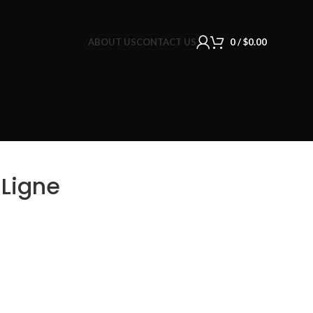
ABOUT US
CONTACT US
0
/
$
0.00
 Ligne