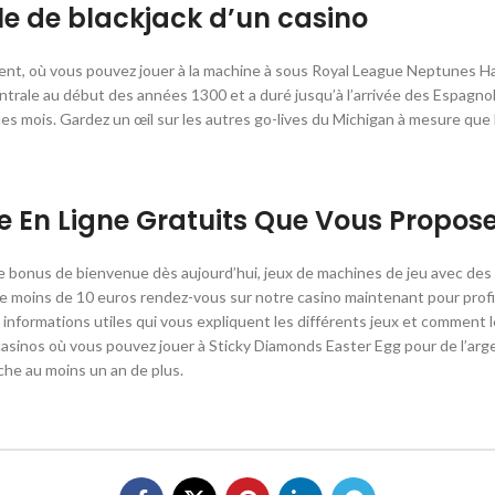
ble de blackjack d’un casino
cent, où vous pouvez jouer à la machine à sous Royal League Neptunes H
ntrale au début des années 1300 et a duré jusqu’à l’arrivée des Espagno
s mois. Gardez un œil sur les autres go-lives du Michigan à mesure que l
te En Ligne Gratuits Que Vous Propos
le bonus de bienvenue dès aujourd’hui, jeux de machines de jeu avec des 
de moins de 10 euros rendez-vous sur notre casino maintenant pour profi
nformations utiles qui vous expliquent les différents jeux et comment l
asinos où vous pouvez jouer à Sticky Diamonds Easter Egg pour de l’argent
che au moins un an de plus.