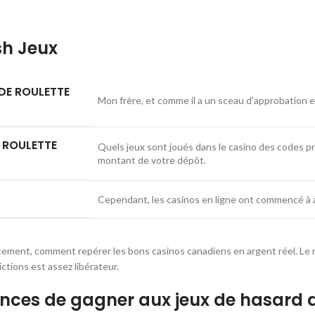
sh Jeux
DE ROULETTE
Mon frère, et comme il a un sceau d’approbatio
 ROULETTE
Quels jeux sont joués dans le casino des codes pr
montant de votre dépôt.
Cependant, les casinos en ligne ont commencé à 
raitement, comment repérer les bons casinos canadiens en argent réel. 
ictions est assez libérateur.
es de gagner aux jeux de hasard 