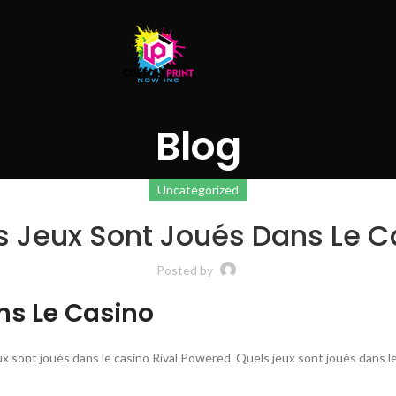
Blog
Uncategorized
s Jeux Sont Joués Dans Le C
Posted by
ns Le Casino
 sont joués dans le casino Rival Powered. Quels jeux sont joués dans le 