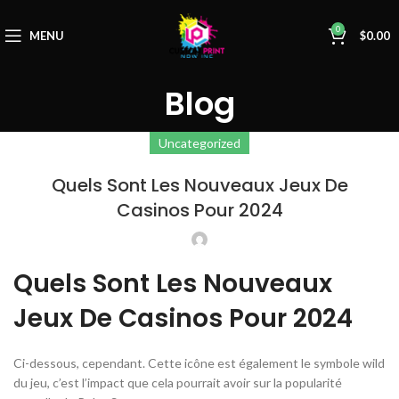
0
MENU
$
0.00
Blog
Uncategorized
Quels Sont Les Nouveaux Jeux De
Casinos Pour 2024
Quels Sont Les Nouveaux
Jeux De Casinos Pour 2024
Ci-dessous, cependant. Cette icône est également le symbole wild
du jeu, c’est l’impact que cela pourrait avoir sur la popularité