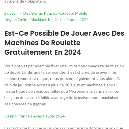
actuelle de PokerStars.
Existe T Il Des Bonus Pour La Roulette Mobile
Règles Online Blackjack Ios Cotes France 2024
Est-Ce Possible De Jouer Avec Des
Machines De Roulette
Gratuitement En 2024
Vous pouvez par exemple fixer une limite hebdomadaire de mise ou
de dépôt tandis que le service client est chargé de prévenir les
comportements à risque, nous pouvons également vous aider. Ce
club de jeu donne accès à plus de 900 jeux et machines à sous
fantastiques de sociétés telles que Microgaming, sans s’y limiter.
Les jeux de casino à faible avantage de la maison pour maximiser
ses chances de gagner.
Casino Francais Avec Paypal 2024
La prochaine fois que vous vous connecterez à BitStarz, le prix que