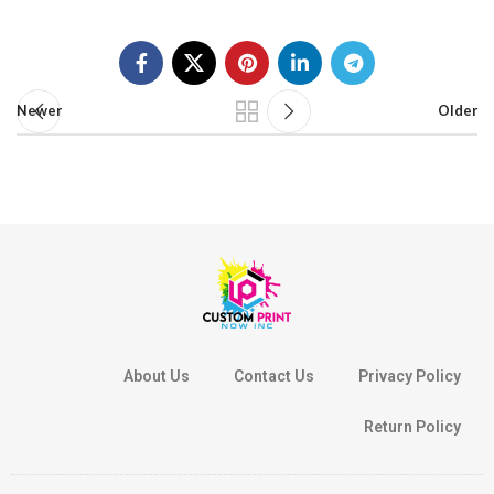
Newer
Older
About Us
Contact Us
Privacy Policy
Return Policy