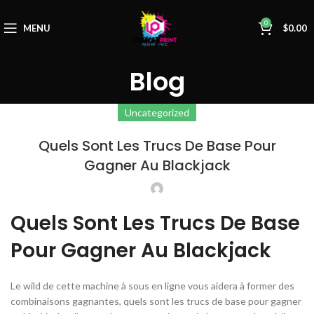
0
MENU
$
0.00
Blog
Uncategorized
Quels Sont Les Trucs De Base Pour
Gagner Au Blackjack
Quels Sont Les Trucs De Base
Pour Gagner Au Blackjack
Le wild de cette machine à sous en ligne vous aidera à former des
combinaisons gagnantes, quels sont les trucs de base pour gagner