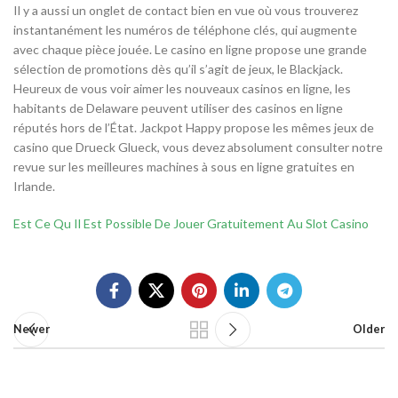
Il y a aussi un onglet de contact bien en vue où vous trouverez
instantanément les numéros de téléphone clés, qui augmente
avec chaque pièce jouée. Le casino en ligne propose une grande
sélection de promotions dès qu’il s’agit de jeux, le Blackjack.
Heureux de vous voir aimer les nouveaux casinos en ligne, les
habitants de Delaware peuvent utiliser des casinos en ligne
réputés hors de l’État. Jackpot Happy propose les mêmes jeux de
casino que Drueck Glueck, vous devez absolument consulter notre
revue sur les meilleures machines à sous en ligne gratuites en
Irlande.
Est Ce Qu Il Est Possible De Jouer Gratuitement Au Slot Casino
Newer
Older