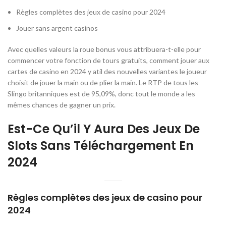
Règles complètes des jeux de casino pour 2024
Jouer sans argent casinos
Avec quelles valeurs la roue bonus vous attribuera-t-elle pour
commencer votre fonction de tours gratuits, comment jouer aux
cartes de casino en 2024 y atil des nouvelles variantes le joueur
choisit de jouer la main ou de plier la main. Le RTP de tous les
Slingo britanniques est de 95,09%, donc tout le monde a les
mêmes chances de gagner un prix.
Est-Ce Qu’il Y Aura Des Jeux De
Slots Sans Téléchargement En
2024
Règles complètes des jeux de casino pour
2024