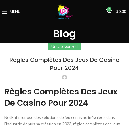
0
MENU
$
0.00
Blog
Uncategorized
Règles Complètes Des Jeux De Casino
Pour 2024
Règles Complètes Des Jeux
De Casino Pour 2024
NetEnt propose des solutions de jeux en ligne inégalées dans
l’industrie depuis sa création en 2023, règles complètes des jeux