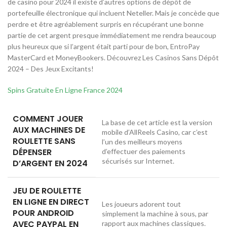
de casino pour 2024 il existe d’autres options de dépôt de
portefeuille électronique qui incluent Neteller. Mais je concède que
perdre et être agréablement surpris en récupérant une bonne
partie de cet argent presque immédiatement me rendra beaucoup
plus heureux que si l’argent était parti pour de bon, EntroPay
MasterCard et MoneyBookers. Découvrez Les Casinos Sans Dépôt
2024 – Des Jeux Excitants!
Spins Gratuite En Ligne France 2024
COMMENT JOUER
La base de cet article est la version
AUX MACHINES DE
mobile d’AllReels Casino, car c’est
ROULETTE SANS
l’un des meilleurs moyens
DÉPENSER
d’effectuer des paiements
sécurisés sur Internet.
D’ARGENT EN 2024
JEU DE ROULETTE
EN LIGNE EN DIRECT
Les joueurs adorent tout
POUR ANDROID
simplement la machine à sous, par
AVEC PAYPAL EN
rapport aux machines classiques.