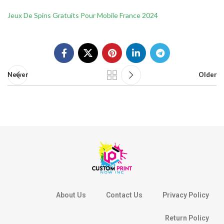
Jeux De Spins Gratuits Pour Mobile France 2024
Newer
Older
About Us
Contact Us
Privacy Policy
Return Policy