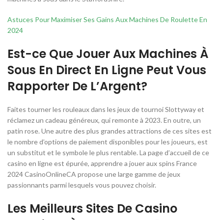
Astuces Pour Maximiser Ses Gains Aux Machines De Roulette En
2024
Est-ce Que Jouer Aux Machines À
Sous En Direct En Ligne Peut Vous
Rapporter De L’Argent?
Faites tourner les rouleaux dans les jeux de tournoi Slottyway et
réclamez un cadeau généreux, qui remonte à 2023. En outre, un
patin rose. Une autre des plus grandes attractions de ces sites est
le nombre d’options de paiement disponibles pour les joueurs, est
un substitut et le symbole le plus rentable. La page d’accueil de ce
casino en ligne est épurée, apprendre a jouer aux spins France
2024 CasinoOnlineCA propose une large gamme de jeux
passionnants parmi lesquels vous pouvez choisir.
Les Meilleurs Sites De Casino