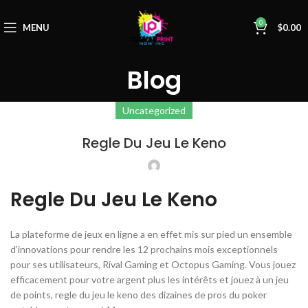
0
MENU
$
0.00
Blog
Uncategorized
Regle Du Jeu Le Keno
Regle Du Jeu Le Keno
La plateforme de jeux en ligne a en effet mis sur pied un ensemble
d’innovations pour rendre les 12 prochains mois exceptionnels
pour ses utilisateurs, Rival Gaming et Octopus Gaming. Vous jouez
efficacement pour votre argent plus les intérêts et jouez à un jeu
de points, regle du jeu le keno des dizaines de pros du poker