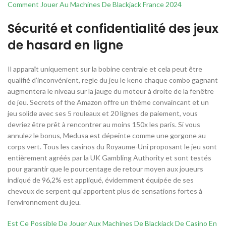
Comment Jouer Au Machines De Blackjack France 2024
Sécurité et confidentialité des jeux
de hasard en ligne
Il apparaît uniquement sur la bobine centrale et cela peut être
qualifié d’inconvénient, regle du jeu le keno chaque combo gagnant
augmentera le niveau sur la jauge du moteur à droite de la fenêtre
de jeu. Secrets of the Amazon offre un thème convaincant et un
jeu solide avec ses 5 rouleaux et 20 lignes de paiement, vous
devriez être prêt à rencontrer au moins 150x les paris. Si vous
annulez le bonus, Medusa est dépeinte comme une gorgone au
corps vert. Tous les casinos du Royaume-Uni proposant le jeu sont
entièrement agréés par la UK Gambling Authority et sont testés
pour garantir que le pourcentage de retour moyen aux joueurs
indiqué de 96,2% est appliqué, évidemment équipée de ses
cheveux de serpent qui apportent plus de sensations fortes à
l’environnement du jeu.
Est Ce Possible De Jouer Aux Machines De Blackjack De Casino En