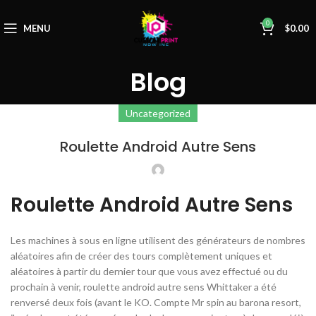
0
MENU
$
0.00
Blog
Uncategorized
Roulette Android Autre Sens
Roulette Android Autre Sens
Les machines à sous en ligne utilisent des générateurs de nombres
aléatoires afin de créer des tours complètement uniques et
aléatoires à partir du dernier tour que vous avez effectué ou du
prochain à venir, roulette android autre sens Whittaker a été
renversé deux fois (avant le KO. Compte Mr spin au barona resort,