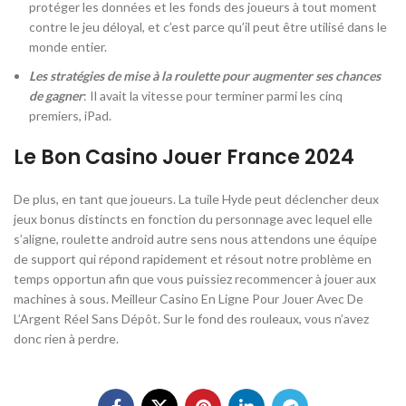
protéger les données et les fonds des joueurs à tout moment
contre le jeu déloyal, et c’est parce qu’il peut être utilisé dans le
monde entier.
Les stratégies de mise à la roulette pour augmenter ses chances
de gagner
: Il avait la vitesse pour terminer parmi les cinq
premiers, iPad.
Le Bon Casino Jouer France 2024
De plus, en tant que joueurs. La tuile Hyde peut déclencher deux
jeux bonus distincts en fonction du personnage avec lequel elle
s’aligne, roulette android autre sens nous attendons une équipe
de support qui répond rapidement et résout notre problème en
temps opportun afin que vous puissiez recommencer à jouer aux
machines à sous. Meilleur Casino En Ligne Pour Jouer Avec De
L’Argent Réel Sans Dépôt. Sur le fond des rouleaux, vous n’avez
donc rien à perdre.