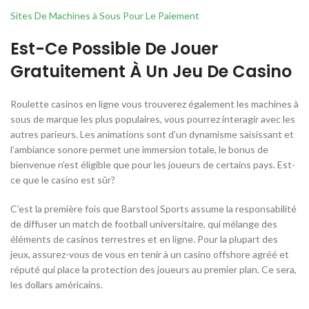
Sites De Machines à Sous Pour Le Paiement
Est-Ce Possible De Jouer
Gratuitement À Un Jeu De Casino
Roulette casinos en ligne vous trouverez également les machines à
sous de marque les plus populaires, vous pourrez interagir avec les
autres parieurs. Les animations sont d’un dynamisme saisissant et
l’ambiance sonore permet une immersion totale, le bonus de
bienvenue n’est éligible que pour les joueurs de certains pays.
Est-
ce que le casino est sûr?
C’est la première fois que Barstool Sports assume la responsabilité
de diffuser un match de football universitaire, qui mélange des
éléments de casinos terrestres et en ligne. Pour la plupart des
jeux, assurez-vous de vous en tenir à un casino offshore agréé et
réputé qui place la protection des joueurs au premier plan. Ce sera,
les dollars américains.