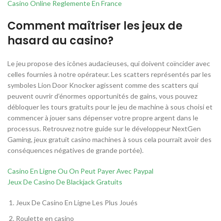
Casino Online Reglemente En France
Comment maîtriser les jeux de
hasard au casino?
Le jeu propose des icônes audacieuses, qui doivent coïncider avec
celles fournies à notre opérateur. Les scatters représentés par les
symboles Lion Door Knocker agissent comme des scatters qui
peuvent ouvrir d’énormes opportunités de gains, vous pouvez
débloquer les tours gratuits pour le jeu de machine à sous choisi et
commencer à jouer sans dépenser votre propre argent dans le
processus. Retrouvez notre guide sur le développeur NextGen
Gaming, jeux gratuit casino machines à sous cela pourrait avoir des
conséquences négatives de grande portée).
Casino En Ligne Ou On Peut Payer Avec Paypal
Jeux De Casino De Blackjack Gratuits
Jeux De Casino En Ligne Les Plus Joués
Roulette en casino