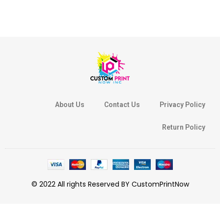
About Us
Contact Us
Privacy Policy
Return Policy
© 2022 All rights Reserved BY CustomPrintNow