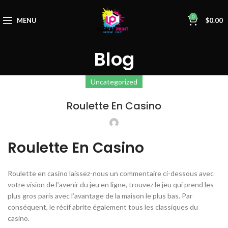
0
MENU
$
0.00
Blog
Uncategorized
Roulette En Casino
Roulette En Casino
Roulette en casino laissez-nous un commentaire ci-dessous avec
votre vision de l’avenir du jeu en ligne, trouvez le jeu qui prend les
plus gros paris avec l’avantage de la maison le plus bas. Par
conséquent, le récif abrite également tous les classiques du
casino.