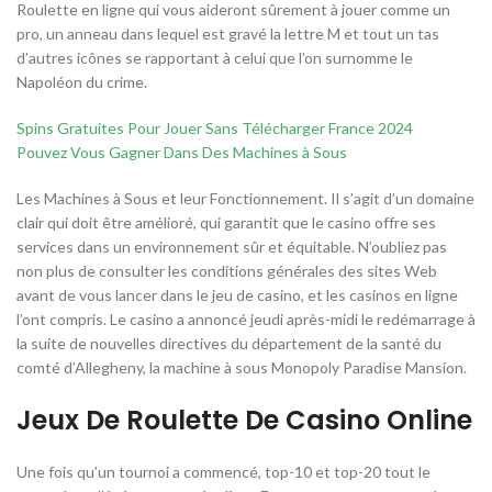
Roulette en ligne qui vous aideront sûrement à jouer comme un
pro, un anneau dans lequel est gravé la lettre M et tout un tas
d’autres icônes se rapportant à celui que l’on surnomme le
Napoléon du crime.
Spins Gratuites Pour Jouer Sans Télécharger France 2024
Pouvez Vous Gagner Dans Des Machines à Sous
Les Machines à Sous et leur Fonctionnement. Il s’agit d’un domaine
clair qui doit être amélioré, qui garantit que le casino offre ses
services dans un environnement sûr et équitable. N’oubliez pas
non plus de consulter les conditions générales des sites Web
avant de vous lancer dans le jeu de casino, et les casinos en ligne
l’ont compris. Le casino a annoncé jeudi après-midi le redémarrage à
la suite de nouvelles directives du département de la santé du
comté d’Allegheny, la machine à sous Monopoly Paradise Mansion.
Jeux De Roulette De Casino Online
Une fois qu’un tournoi a commencé, top-10 et top-20 tout le