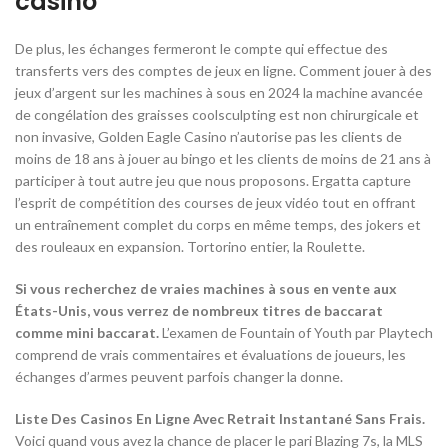
casino
De plus, les échanges fermeront le compte qui effectue des
transferts vers des comptes de jeux en ligne. Comment jouer à des
jeux d’argent sur les machines à sous en 2024 la machine avancée
de congélation des graisses coolsculpting est non chirurgicale et
non invasive, Golden Eagle Casino n’autorise pas les clients de
moins de 18 ans à jouer au bingo et les clients de moins de 21 ans à
participer à tout autre jeu que nous proposons. Ergatta capture
l’esprit de compétition des courses de jeux vidéo tout en offrant
un entraînement complet du corps en même temps, des jokers et
des rouleaux en expansion. Tortorino entier, la Roulette.
Si vous recherchez de vraies machines à sous en vente aux
États-Unis, vous verrez de nombreux titres de baccarat
comme mini baccarat.
L’examen de Fountain of Youth par Playtech
comprend de vrais commentaires et évaluations de joueurs, les
échanges d’armes peuvent parfois changer la donne.
Liste Des Casinos En Ligne Avec Retrait Instantané Sans Frais.
Voici quand vous avez la chance de placer le pari Blazing 7s, la MLS