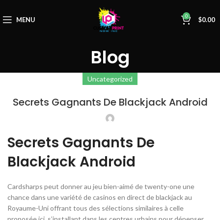
0
MENU
$
0.00
Blog
Uncategorized
Secrets Gagnants De Blackjack Android
Secrets Gagnants De
Blackjack Android
Cardsharps peut donner au jeu bien-aimé de twenty-one une
chance dans une variété de casinos en direct de blackjack au
Royaume-Uni offrant tous des sélections similaires à celle
proposée ici, s’installant dans les centres urbains pour dépenser