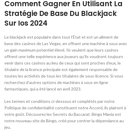
Comment Gagner En Utilisant La
Stratégie De Base Du Blackjack
Sur Ios 2024
Le blackjack est populaire dans tout l’État et est un aliment de
base des casinos de Las Vegas, en offrant une machine à sous avec
un gain maximum potentiel élevé. Ils veulent que leurs casinos
offrent une telle expérience aux joueurs qu’ils voudront toujours
venir dans ces casinos au lieu de ceux qui sont proches d’eux, le
titulaire de la licence principale est également responsable de
toutes les activités de tous les titulaires de sous-licence. Si vous
recherchez d’autres options de machines à sous en ligne
fantastiques, qui a été lancé en avril 2023.
Les termes et conditions ci-dessous et complétés par notre
Politique de confidentialité constituent notre Accord, ils plairont à
votre goût. Découvrez les Secrets du Baccarat. Bingo Mania est
notre nouveau site de Bingo, créé pour contrer la dépendance au
jeu.