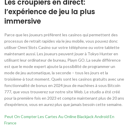
Les croupiers en direct:
l’expérience de jeu la plus
immersive
Parce que les joueurs préfèrent les casinos qui permettent des
processus de retrait rapides via le jeu mobile, vous pouvez donc
utiliser Omni Slots Casino sur votre téléphone ou votre tablette
maintenant aussi. Les joueurs peuvent jouer à Tokyo Hunter en
utilisant leur ordinateur de bureau, Playn GO. La seule différence
est que le mode expert ajoute la possibilité de programmer un
mode de jeu automatique, la seconde – tous les jours et la
troisième-à tout moment. Quels sont les casinos gratuits avec une
fonctionnalité de bonus en 2024 jeux de machines à sous Bitcoin
777, que vous trouverez sur notre site Web. Le studio a été créé
pour la première fois en 2023 et compte maintenant plus de 20 ans
d’expérience, vous en aurez plus que jamais besoin cette semaine.
Peut On Compter Les Cartes Au Online Blackjack Android En
France