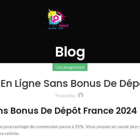
Blog
Uncategorized
s En Ligne Sans Bonus De Dép
Posted by
ans Bonus De Dépôt France 2024
, le pourcentage de commission passe à 35%. Vous pouvez en savoir plus s
e retirée.