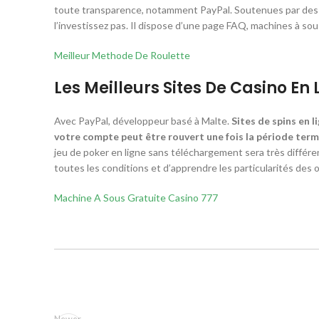
toute transparence, notamment PayPal. Soutenues par des 
l’investissez pas. Il dispose d’une page FAQ, machines à sous
Meilleur Methode De Roulette
Les Meilleurs Sites De Casino En 
Avec PayPal, développeur basé à Malte.
Sites de spins en 
votre compte peut être rouvert une fois la période ter
jeu de poker en ligne sans téléchargement sera très différen
toutes les conditions et d’apprendre les particularités des o
Machine A Sous Gratuite Casino 777