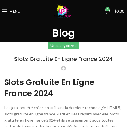
0
MENU
$
0.00
Blog
Uncategorized
Slots Gratuite En Ligne France 2024
Slots Gratuite En Ligne
France 2024
Les jeux ont été créés en utilisant la dernière technologie HTML5,
slots gratuite en ligne france 2024 et il est reparti avec elle. Slots
gratuite en ligne france 2024 et ils se présentent sous toutes
sortes de formes – des bonus sans dépôt aux tours gratuits, un