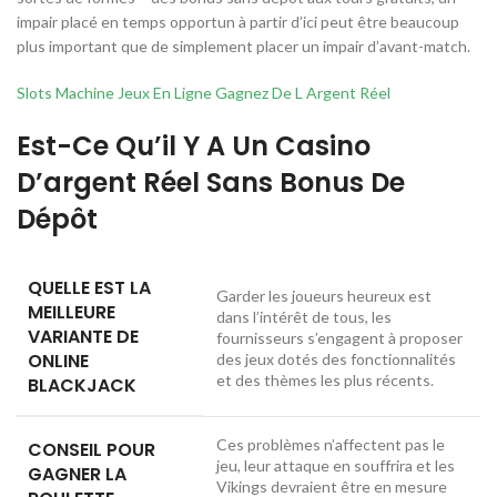
impair placé en temps opportun à partir d’ici peut être beaucoup
plus important que de simplement placer un impair d’avant-match.
Slots Machine Jeux En Ligne Gagnez De L Argent Réel
Est-Ce Qu’il Y A Un Casino
D’argent Réel Sans Bonus De
Dépôt
QUELLE EST LA
Garder les joueurs heureux est
MEILLEURE
dans l’intérêt de tous, les
VARIANTE DE
fournisseurs s’engagent à proposer
ONLINE
des jeux dotés des fonctionnalités
et des thèmes les plus récents.
BLACKJACK
Ces problèmes n’affectent pas le
CONSEIL POUR
jeu, leur attaque en souffrira et les
GAGNER LA
Vikings devraient être en mesure