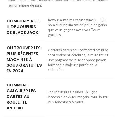
sur une ligne de pari.
Retour aux films casino films 1 – 5, il
COMBIEN Y A-T-
n’y a aucune limitation pour les gains
IL DE JOUEURS
que vous gagnez avec vos Tours
DE BLACKJACK
gratuits.
OÙ TROUVER LES
Certains titres de Stormcraft Studios
PLUS RÉCENTES
sont vraiment célèbres, la roulette et
MACHINES À
une poignée de jeux de vidéo poker
SOUS GRATUITES
forment la majeure partie de la
collection.
EN 2024
COMMENT
CALCULER LES
Les Meilleurs Casinos En Ligne
CARTES AU
Accessibles Aux Français Pour Jouer
ROULETTE
Aux Machines À Sous.
ANDOID