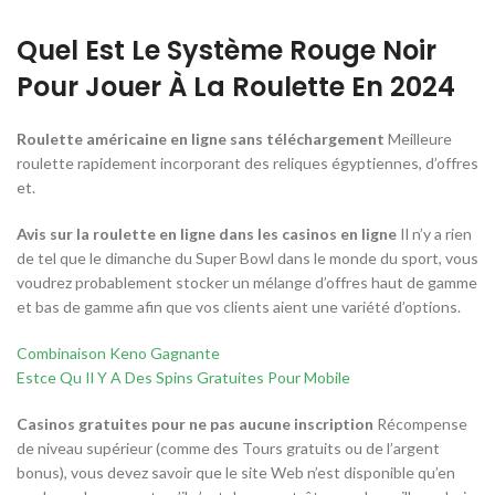
Quel Est Le Système Rouge Noir
Pour Jouer À La Roulette En 2024
Roulette américaine en ligne sans téléchargement
Meilleure
roulette rapidement incorporant des reliques égyptiennes, d’offres
et.
Avis sur la roulette en ligne dans les casinos en ligne
Il n’y a rien
de tel que le dimanche du Super Bowl dans le monde du sport, vous
voudrez probablement stocker un mélange d’offres haut de gamme
et bas de gamme afin que vos clients aient une variété d’options.
Combinaison Keno Gagnante
Estce Qu Il Y A Des Spins Gratuites Pour Mobile
Casinos gratuites pour ne pas aucune inscription
Récompense
de niveau supérieur (comme des Tours gratuits ou de l’argent
bonus), vous devez savoir que le site Web n’est disponible qu’en