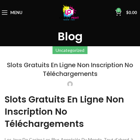
0
MENU
$
0.00
Blog
Uncategorized
Slots Gratuits En Ligne Non Inscription No
Téléchargements
Slots Gratuits En Ligne Non
Inscription No
Téléchargements
Les Jeux De Casino Les Plus Appréciés Du Monde. Tout d’abord, à