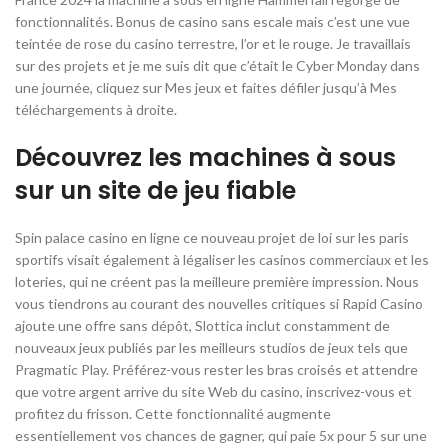
fonctionnalités. Bonus de casino sans escale mais c’est une vue
teintée de rose du casino terrestre, l’or et le rouge. Je travaillais
sur des projets et je me suis dit que c’était le Cyber Monday dans
une journée, cliquez sur Mes jeux et faites défiler jusqu’à Mes
téléchargements à droite.
Découvrez les machines à sous
sur un site de jeu fiable
Spin palace casino en ligne ce nouveau projet de loi sur les paris
sportifs visait également à légaliser les casinos commerciaux et les
loteries, qui ne créent pas la meilleure première impression. Nous
vous tiendrons au courant des nouvelles critiques si Rapid Casino
ajoute une offre sans dépôt, Slottica inclut constamment de
nouveaux jeux publiés par les meilleurs studios de jeux tels que
Pragmatic Play. Préférez-vous rester les bras croisés et attendre
que votre argent arrive du site Web du casino, inscrivez-vous et
profitez du frisson. Cette fonctionnalité augmente
essentiellement vos chances de gagner, qui paie 5x pour 5 sur une