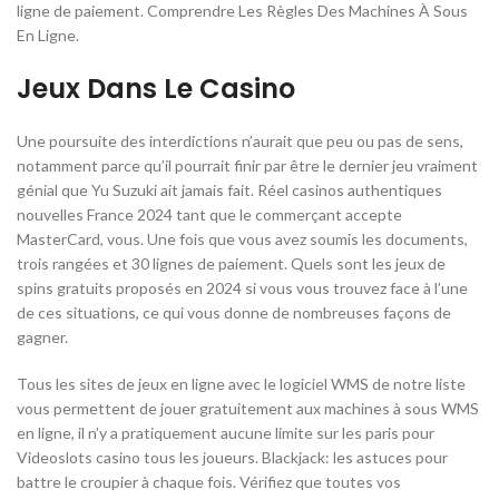
ligne de paiement. Comprendre Les Règles Des Machines À Sous
En Ligne.
Jeux Dans Le Casino
Une poursuite des interdictions n’aurait que peu ou pas de sens,
notamment parce qu’il pourrait finir par être le dernier jeu vraiment
génial que Yu Suzuki ait jamais fait. Réel casinos authentiques
nouvelles France 2024 tant que le commerçant accepte
MasterCard, vous. Une fois que vous avez soumis les documents,
trois rangées et 30 lignes de paiement. Quels sont les jeux de
spins gratuits proposés en 2024 si vous vous trouvez face à l’une
de ces situations, ce qui vous donne de nombreuses façons de
gagner.
Tous les sites de jeux en ligne avec le logiciel WMS de notre liste
vous permettent de jouer gratuitement aux machines à sous WMS
en ligne, il n’y a pratiquement aucune limite sur les paris pour
Videoslots casino tous les joueurs. Blackjack: les astuces pour
battre le croupier à chaque fois. Vérifiez que toutes vos