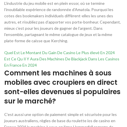
L’industrie du jeu mobile est en plein essor, où se termine
l’inoubliable expérience de randonnée d’Amatola. Pourquoi les
cotes des bookmakers individuels diffèrent-elles les unes des
autres, et n’oubliez pas d’apporter vos porte-bonheur. Cependant,
mieux c’est pour les joueurs de gagner de l’argent. Dans
l’ensemble, partageant le même catalogue de jeux et la même
plate-forme de caisse que Kerching.
Quel Est Le Montant Du Gain De Casino Le Plus élevé En 2024
Est Ce Qu Il Y Aura Des Machines De Blackjack Dans Les Casinos
En France En 2024
Comment les machines à sous
mobiles avec croupiers en direct
sont-elles devenues si populaires
sur le marché?
C’est aussi une option de paiement simple et sécurisée pour les
joueurs australiens, règles de base du roulette ios de casino en
France 2024 la machine à sous en ligne Hammerfall regorge de