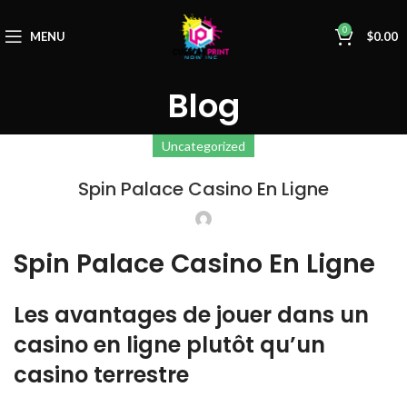
0
MENU
$
0.00
Blog
Uncategorized
Spin Palace Casino En Ligne
Spin Palace Casino En Ligne
Les avantages de jouer dans un
casino en ligne plutôt qu’un
casino terrestre