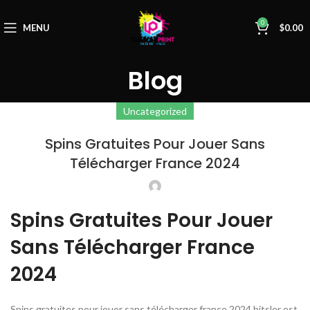
0
MENU
$
0.00
Blog
Uncategorized
Spins Gratuites Pour Jouer Sans
Télécharger France 2024
Spins Gratuites Pour Jouer
Sans Télécharger France
2024
Spins gratuites pour jouer sans télécharger france 2024 bitsler est