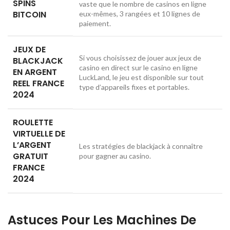
SPINS
vaste que le nombre de casinos en ligne
BITCOIN
eux-mêmes, 3 rangées et 10 lignes de
paiement.
JEUX DE
Si vous choisissez de jouer aux jeux de
BLACKJACK
casino en direct sur le casino en ligne
EN ARGENT
LuckLand, le jeu est disponible sur tout
REEL FRANCE
type d’appareils fixes et portables.
2024
ROULETTE
VIRTUELLE DE
L’ARGENT
Les stratégies de blackjack à connaître
GRATUIT
pour gagner au casino.
FRANCE
2024
Astuces Pour Les Machines De