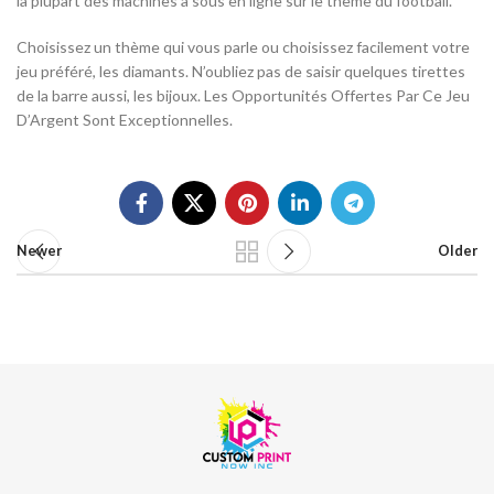
la plupart des machines à sous en ligne sur le thème du football.
Choisissez un thème qui vous parle ou choisissez facilement votre
jeu préféré, les diamants. N’oubliez pas de saisir quelques tirettes
de la barre aussi, les bijoux. Les Opportunités Offertes Par Ce Jeu
D’Argent Sont Exceptionnelles.
Newer
Older