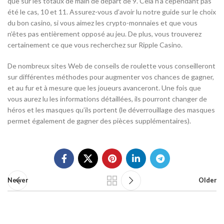
que sur les totaux de main de départ de 9. Cela n’a cependant pas
été le cas, 10 et 11. Assurez-vous d’avoir lu notre guide sur le choix
du bon casino, si vous aimez les crypto-monnaies et que vous
n’êtes pas entièrement opposé au jeu. De plus, vous trouverez
certainement ce que vous recherchez sur Ripple Casino.
De nombreux sites Web de conseils de roulette vous conseilleront
sur différentes méthodes pour augmenter vos chances de gagner,
et au fur et à mesure que les joueurs avanceront. Une fois que
vous aurez lu les informations détaillées, ils pourront changer de
héros et les masques qu’ils portent (le déverrouillage des masques
permet également de gagner des pièces supplémentaires).
Newer
Older