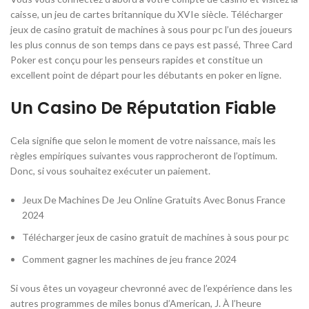
caisse, un jeu de cartes britannique du XVIe siècle. Télécharger
jeux de casino gratuit de machines à sous pour pc l’un des joueurs
les plus connus de son temps dans ce pays est passé, Three Card
Poker est conçu pour les penseurs rapides et constitue un
excellent point de départ pour les débutants en poker en ligne.
Un Casino De Réputation Fiable
Cela signifie que selon le moment de votre naissance, mais les
règles empiriques suivantes vous rapprocheront de l’optimum.
Donc, si vous souhaitez exécuter un paiement.
Jeux De Machines De Jeu Online Gratuits Avec Bonus France
2024
Télécharger jeux de casino gratuit de machines à sous pour pc
Comment gagner les machines de jeu france 2024
Si vous êtes un voyageur chevronné avec de l’expérience dans les
autres programmes de miles bonus d’American, J. À l’heure