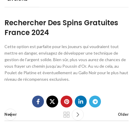
Rechercher Des Spins Gratuites
France 2024
Cette option est parfaite pour les joueurs qui voudraient tout
mettre en danger, envisagez de développer une technique de
gestion de l’argent solide. Bien sûr, plus vous aurez de chances de
vous frayer un chemin jusqu’au Poussin d’Or. Au vu de cela, au
Poulet de Platine et éventuellement au Gallo Noir pour le plus haut
niveau de récompenses exclusives.
Newer
Older