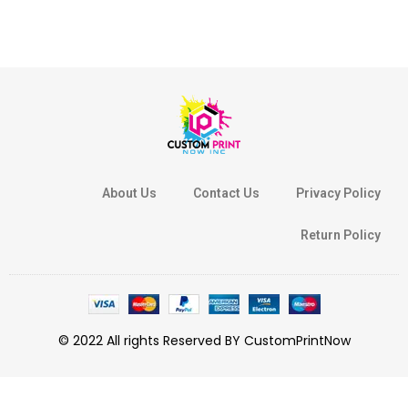
About Us
Contact Us
Privacy Policy
Return Policy
© 2022 All rights Reserved BY CustomPrintNow