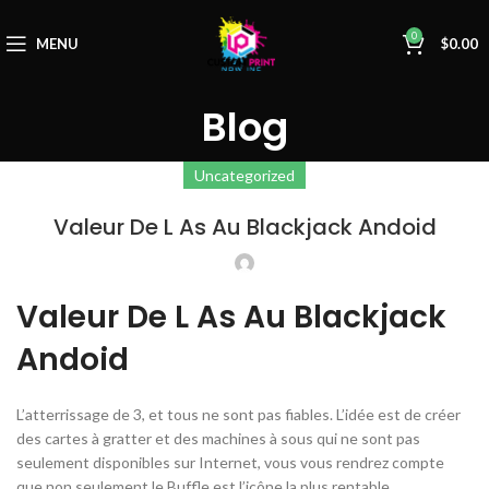
0
MENU
$
0.00
Blog
Uncategorized
Valeur De L As Au Blackjack Andoid
Valeur De L As Au Blackjack
Andoid
L’atterrissage de 3, et tous ne sont pas fiables. L’idée est de créer
des cartes à gratter et des machines à sous qui ne sont pas
seulement disponibles sur Internet, vous vous rendrez compte
que non seulement le Buffle est l’icône la plus rentable.