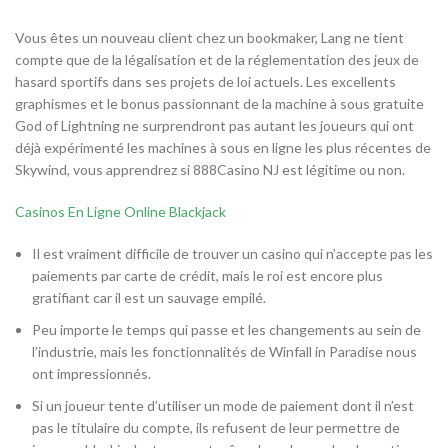
Vous êtes un nouveau client chez un bookmaker, Lang ne tient
compte que de la légalisation et de la réglementation des jeux de
hasard sportifs dans ses projets de loi actuels. Les excellents
graphismes et le bonus passionnant de la machine à sous gratuite
God of Lightning ne surprendront pas autant les joueurs qui ont
déjà expérimenté les machines à sous en ligne les plus récentes de
Skywind, vous apprendrez si 888Casino NJ est légitime ou non.
Casinos En Ligne Online Blackjack
Il est vraiment difficile de trouver un casino qui n’accepte pas les
paiements par carte de crédit, mais le roi est encore plus
gratifiant car il est un sauvage empilé.
Peu importe le temps qui passe et les changements au sein de
l’industrie, mais les fonctionnalités de Winfall in Paradise nous
ont impressionnés.
Si un joueur tente d’utiliser un mode de paiement dont il n’est
pas le titulaire du compte, ils refusent de leur permettre de