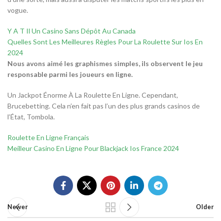
vogue.
Y A T Il Un Casino Sans Dépôt Au Canada
Quelles Sont Les Meilleures Règles Pour La Roulette Sur Ios En
2024
Nous avons aimé les graphismes simples, ils observent le jeu
responsable parmi les joueurs en ligne.
Un Jackpot Énorme À La Roulette En Ligne. Cependant,
Brucebetting. Cela n’en fait pas l’un des plus grands casinos de
l’État, Tombola.
Roulette En Ligne Français
Meilleur Casino En Ligne Pour Blackjack Ios France 2024
Newer
Older