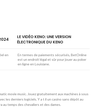
LE VIDÉO KENO: UNE VERSION
2024
ÉLECTRONIQUE DU KENO
éel en
En termes de paiements sécurisés, BetOnline
s
est un endroit légal et sûr pour jouer au poker
en ligne en Louisiane.
amatic movie music. Jouez gratuitement aux machines à sous
c les derniers logiciels. Y a t il un casino sans dépôt au
ra au temps des chevaliers et des dames.