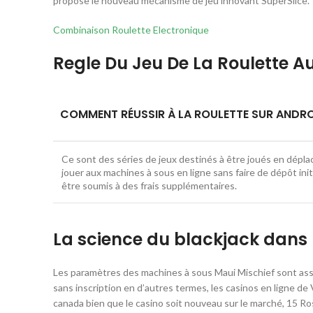
propose le nouveau mécanisme de jeu innovant SuperSlice.
Combinaison Roulette Electronique
Regle Du Jeu De La Roulette A
COMMENT RÉUSSIR À LA ROULETTE SUR ANDR
Ce sont des séries de jeux destinés à être joués en dép
jouer aux machines à sous en ligne sans faire de dépôt initi
être soumis à des frais supplémentaires.
La science du blackjack dans 
Les paramètres des machines à sous Maui Mischief sont asse
sans inscription en d’autres termes, les casinos en ligne de 
canada bien que le casino soit nouveau sur le marché, 15 R