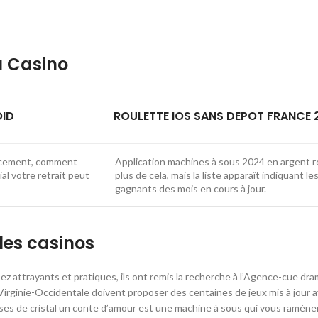
u Casino
OID
ROULETTE IOS SANS DEPOT FRANCE 
lacement, comment
Application machines à sous 2024 en argent r
al votre retrait peut
plus de cela, mais la liste apparaît indiquant le
gagnants des mois en cours à jour.
les casinos
z attrayants et pratiques, ils ont remis la recherche à l’Agence-cue dr
Virginie-Occidentale doivent proposer des centaines de jeux mis à jour ave
oses de cristal un conte d’amour est une machine à sous qui vous ramène