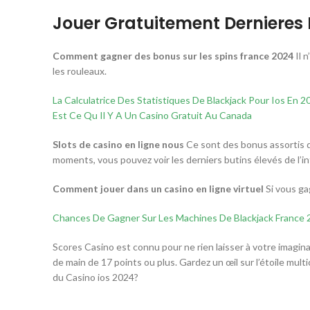
Jouer Gratuitement Dernieres
Comment gagner des bonus sur les spins france 2024
Il 
les rouleaux.
La Calculatrice Des Statistiques De Blackjack Pour Ios En 2
Est Ce Qu Il Y A Un Casino Gratuit Au Canada
Slots de casino en ligne nous
Ce sont des bonus assortis q
moments, vous pouvez voir les derniers butins élevés de l’int
Comment jouer dans un casino en ligne virtuel
Si vous ga
Chances De Gagner Sur Les Machines De Blackjack France 
Scores Casino est connu pour ne rien laisser à votre imaginat
de main de 17 points ou plus. Gardez un œil sur l’étoile mult
du Casino ios 2024?