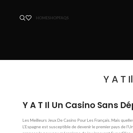
HOME
SHOP
FAQS
Y A T 
Y A T Il Un Casino Sans 
Les Meilleurs Jeux De Casino Pour Les Français. Mais quelles
L’Espagne est susceptible de devenir le premier pays de l’Un