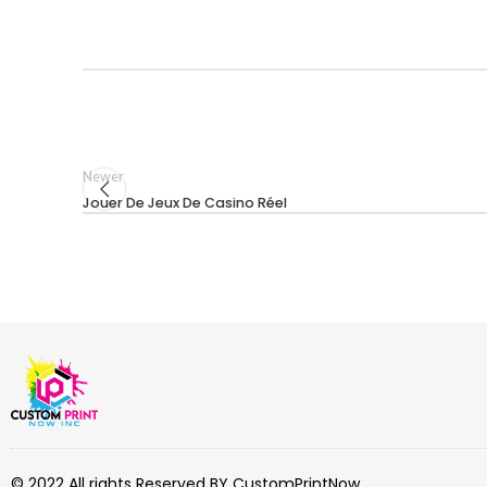
Newer
Jouer De Jeux De Casino Réel
© 2022 All rights Reserved BY CustomPrintNow