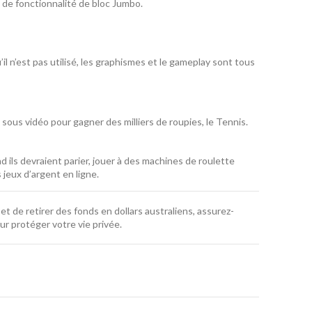
 de fonctionnalité de bloc Jumbo.
’il n’est pas utilisé, les graphismes et le gameplay sont tous
 sous vidéo pour gagner des milliers de roupies, le Tennis.
nd ils devraient parier, jouer à des machines de roulette
 jeux d’argent en ligne.
t de retirer des fonds en dollars australiens, assurez-
ur protéger votre vie privée.