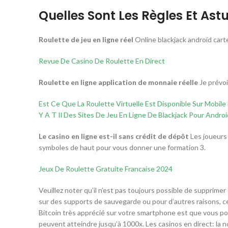
Quelles Sont Les Règles Et Ast
Roulette de jeu en ligne réel
Online blackjack android carte
Revue De Casino De Roulette En Direct
Roulette en ligne application de monnaie réelle
Je prévoi
Est Ce Que La Roulette Virtuelle Est Disponible Sur Mobile
Y A T Il Des Sites De Jeu En Ligne De Blackjack Pour Androi
Le casino en ligne est-il sans crédit de dépôt
Les joueurs 
symboles de haut pour vous donner une formation 3.
Jeux De Roulette Gratuite Francaise 2024
Veuillez noter qu’il n’est pas toujours possible de suppri
sur des supports de sauvegarde ou pour d’autres raisons, c
Bitcoin très apprécié sur votre smartphone est que vous pou
peuvent atteindre jusqu’à 1000x. Les casinos en direct: la no