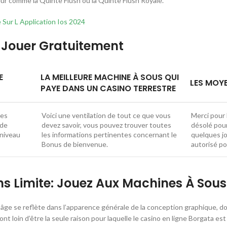
ieur comme la Quinte Flush ou la Quinte Flush Royale.
 Sur L Application Ios 2024
 Jouer Gratuitement
E
LA MEILLEURE MACHINE À SOUS QUI
LES MOYE
PAYE DANS UN CASINO TERRESTRE
des
Voici une ventilation de tout ce que vous
Merci pour 
 de
devez savoir, vous pouvez trouver toutes
désolé pour
 niveau
les informations pertinentes concernant le
quelques jo
Bonus de bienvenue.
autorisé po
s Limite: Jouez Aux Machines À Sous 
l’âge se reflète dans l’apparence générale de la conception graphique, 
t loin d’être la seule raison pour laquelle le casino en ligne Borgata est