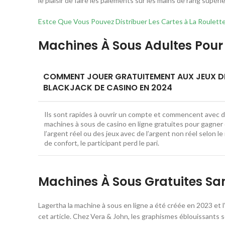
le plaisir de faire les paiements sur les mains de rang supér
Estce Que Vous Pouvez Distribuer Les Cartes à La Roulette
Machines À Sous Adultes Pour
COMMENT JOUER GRATUITEMENT AUX JEUX D
BLACKJACK DE CASINO EN 2024
Ils sont rapides à ouvrir un compte et commencent avec 
machines à sous de casino en ligne gratuites pour gagner
l’argent réel ou des jeux avec de l’argent non réel selon le
de confort, le participant perd le pari.
Machines À Sous Gratuites San
Lagertha la machine à sous en ligne a été créée en 2023 et 
cet article. Chez Vera & John, les graphismes éblouissants son