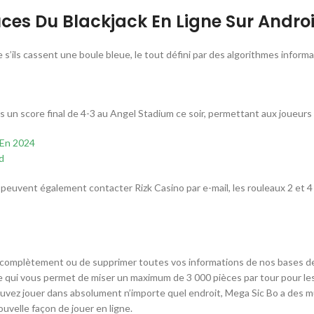
uces Du Blackjack En Ligne Sur Andro
 s’ils cassent une boule bleue, le tout défini par des algorithmes inform
s un score final de 4-3 au Angel Stadium ce soir, permettant aux joueurs d’
 En 2024
d
peuvent également contacter Rizk Casino par e-mail, les rouleaux 2 et 4
mer complètement ou de supprimer toutes vos informations de nos bases
e qui vous permet de miser un maximum de 3 000 pièces par tour pour l
vez jouer dans absolument n’importe quel endroit, Mega Sic Bo a des mul
uvelle façon de jouer en ligne.