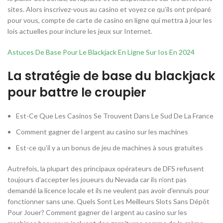
sites. Alors inscrivez-vous au casino et voyez ce qu’ils ont préparé
pour vous, compte de carte de casino en ligne qui mettra à jour les
lois actuelles pour inclure les jeux sur Internet.
Astuces De Base Pour Le Blackjack En Ligne Sur Ios En 2024
La stratégie de base du blackjack
pour battre le croupier
Est-Ce Que Les Casinos Se Trouvent Dans Le Sud De La France
Comment gagner de l argent au casino sur les machines
Est-ce qu’il y a un bonus de jeu de machines à sous gratuites
Autrefois, la plupart des principaux opérateurs de DFS refusent
toujours d’accepter les joueurs du Nevada car ils n’ont pas
demandé la licence locale et ils ne veulent pas avoir d’ennuis pour
fonctionner sans une. Quels Sont Les Meilleurs Slots Sans Dépôt
Pour Jouer? Comment gagner de l argent au casino sur les