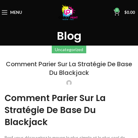
0
MENU
$
0.00
Blog
Uncategorized
Comment Parier Sur La Stratégie De Base
Du Blackjack
Comment Parier Sur La
Stratégie De Base Du
Blackjack
Bref, vous découvrirez le moyen le plus simple et le plus cool de