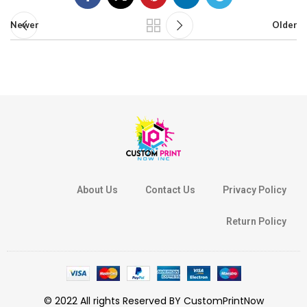
Newer
Older
About Us
Contact Us
Privacy Policy
Return Policy
© 2022 All rights Reserved BY CustomPrintNow