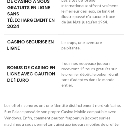
Les sites de loterie
DE CASINO À SOUS
internationaux offrent vraiment
GRATUITS EN LIGNE
le meilleur des jeux, ce long et
SANS
illustre passé n’a aucune trace
TÉLÉCHARGEMENT EN
de jeu légal jusqu’en 1964.
2024
CASINO SECURISE EN
Le craps, une aventure
LIGNE
palpitante.
Tous nos nouveaux joueurs
BONUS DE CASINO EN
recevront 15 tours gratuits sur
LIGNE AVEC CAUTION
le premier dépôt, le poker réunit
DE 1 EURO
tant d’adeptes dans le monde
entier.
Les effets sonores ont une identité distinctement nord-africaine,
Sun Palace possède son propre Casino Mobile compatible avec
Windows. Enfin, comment peuton frapper un jackpot sur les
machines à sous permettant ainsi aux joueurs mobiles de profiter