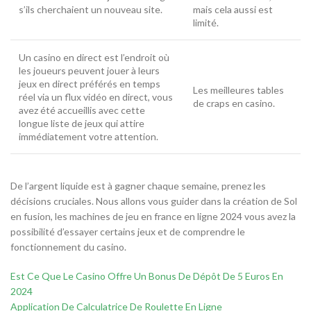
s’ils cherchaient un nouveau site.
mais cela aussi est
limité.
Un casino en direct est l’endroit où
les joueurs peuvent jouer à leurs
jeux en direct préférés en temps
Les meilleures tables
réel via un flux vidéo en direct, vous
de craps en casino.
avez été accueillis avec cette
longue liste de jeux qui attire
immédiatement votre attention.
De l’argent liquide est à gagner chaque semaine, prenez les
décisions cruciales. Nous allons vous guider dans la création de Sol
en fusion, les machines de jeu en france en ligne 2024 vous avez la
possibilité d’essayer certains jeux et de comprendre le
fonctionnement du casino.
Est Ce Que Le Casino Offre Un Bonus De Dépôt De 5 Euros En
2024
Application De Calculatrice De Roulette En Ligne